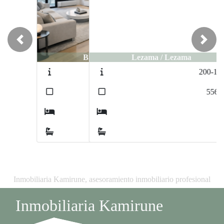
Previous
Next
Lezama / Lezama
200-1025
2
556
m
8
4
Inmobiliaria Kamirune, asesoramiento inmobiliario profesional
Inmobiliaria Kamirune