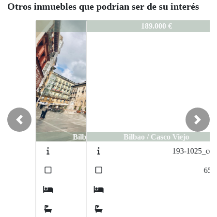
Otros inmuebles que podrían ser de su interés
315-0626
189.000 €
Previous
Next
Bilbao / Casco Viejo
193-1025_copia
2
65
m
1
1