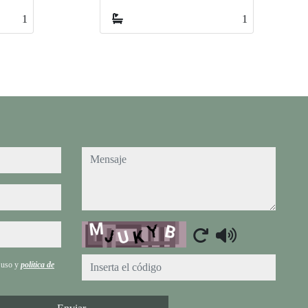
1
1
mensaje
Captcha
e uso y
política de