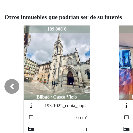
Otros inmuebles que podrían ser de su interés
190-1025
190-1
189.000 €
Previous
Bilbao / Casco Viejo
193-1025_copia
2
65
m
1