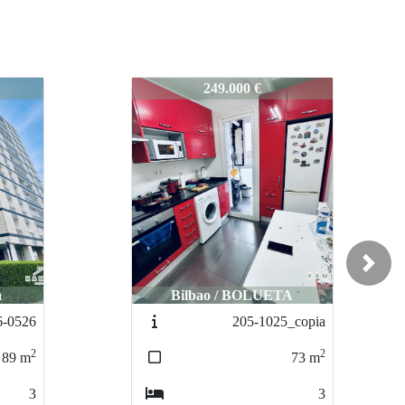
190-1025
205.000 €
Next
A
Bilbao / Deusto
_copia
253-0126
2
2
73
m
54
m
3
1