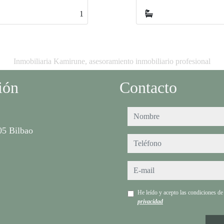
1
Inmobiliaria Kamirune, asesoramiento inmobiliario profesional
ión
Contacto
nombre
05 Bilbao
teléfono
e-mail
He leído y acepto las condiciones d
privacidad