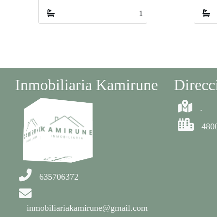
1
Inmobiliaria Kamirune
Direcc
.
480
635706372
inmobiliariakamirune@gmail.com