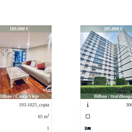
025
190-1025
285.000 €
249.000 €
Bilbao / txurdinaga
Bilbao / BOLUET
306-0526
205-1025
2
89
m
3