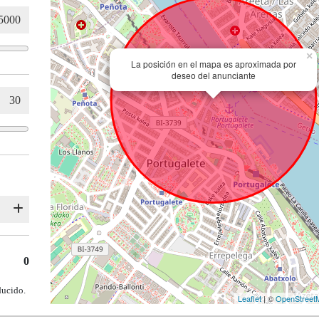
×
La posición en el mapa es aproximada por
deseo del anunciante
0
ducido.
Leaflet
| ©
OpenStreet