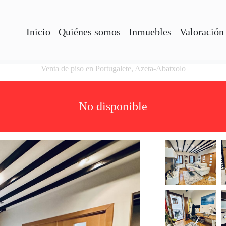
Inicio
Quiénes somos
Inmuebles
Valoración
Venta de piso en Portugalete, Azeta-Abatxolo
No disponible