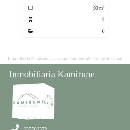
2
93
m
2
0
Inmobiliaria Kamirune, asesoramiento inmobiliario profesional
Inmobiliaria Kamirune
635706372