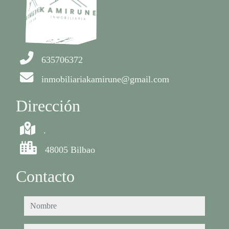
635706372
inmobiliariakamirune@gmail.com
Dirección
.
48005 Bilbao
Contacto
nombre