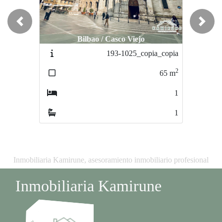
Previous
Next
Bilbao / Casco Viejo
Bilbao / Casco Viejo
193-1025_copia_copia
193-1025_copia
2
2
65
m
65
m
1
1
1
1
Inmobiliaria Kamirune, asesoramiento inmobiliario profesional
Inmobiliaria Kamirune