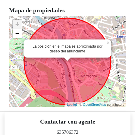
Mapa de propiedades
+
−
×
La posición en el mapa es aproximada por
deseo del anunciante
Leaflet
| ©
OpenStreetMap
contributors
Contactar con agente
635706372