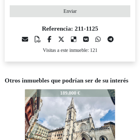
Enviar
Referencia: 211-1125
Visitas a este inmueble: 121
Otros inmuebles que podrían ser de su interés
11-1125
211-1125
211-1125
189.000 €
189.000 €