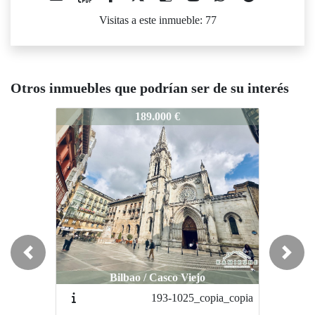
Visitas a este inmueble: 77
Otros inmuebles que podrían ser de su interés
96-0326
296-0326
296-0326
189.000 €
189.000 €
Previous
Next
Bilbao / Casco Viejo
Bilbao / Casco Viejo
193-1025_copia_copia
193-1025_copia