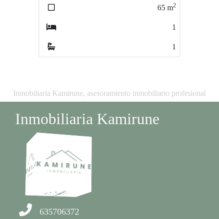
2
2
65
m
65
m
1
1
1
1
Inmobiliaria Kamirune, asesoramiento inmobiliario profesional
Inmobiliaria Kamirune
635706372