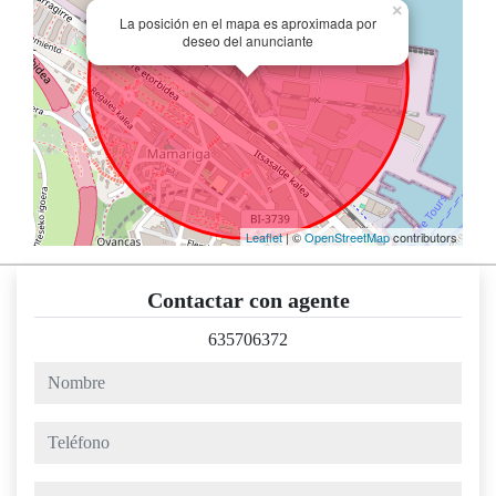
×
La posición en el mapa es aproximada por
deseo del anunciante
Leaflet
| ©
OpenStreetMap
contributors
Contactar con agente
635706372
nombre
teléfono
e-mail