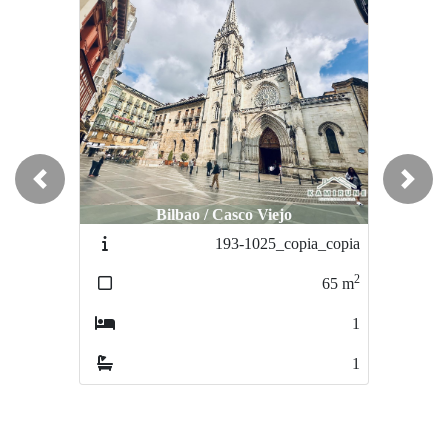
Previous
Next
Bilbao / Casco Viejo
Bilbao / Casco Viejo
193-1025_copia_copia
193-1025_copia
2
2
65
m
65
m
1
1
1
1