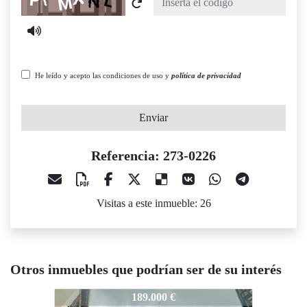
He leído y acepto las condiciones de uso y
política de privacidad
Enviar
Referencia: 273-0226
Visitas a este inmueble: 26
Otros inmuebles que podrían ser de su interés
73-0226
273-0226
273-022
189.000 €
189.000 €