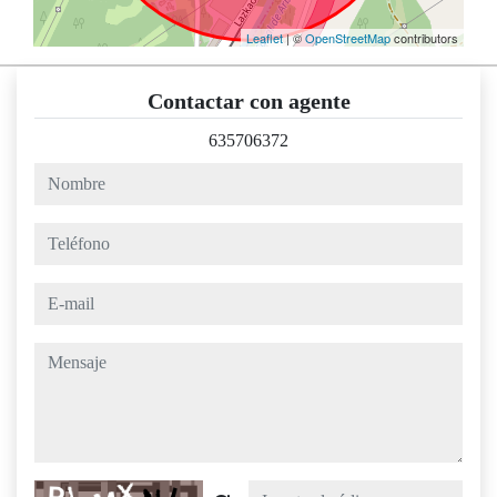
Leaflet
| ©
OpenStreetMap
contributors
Contactar con agente
635706372
nombre
teléfono
e-mail
mensaje
Captcha