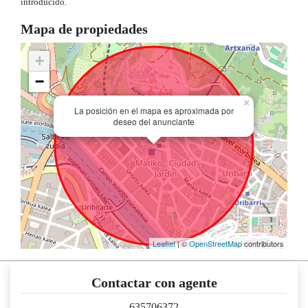
introducido.
Mapa de propiedades
+
−
×
La posición en el mapa es aproximada por
deseo del anunciante
Leaflet
| ©
OpenStreetMap
contributors
Contactar con agente
635706372