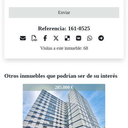
Enviar
Referencia: 161-0525
Visitas a este inmueble: 68
Otros inmuebles que podrían ser de su interés
61-0525
161-0525
161-0525
285.000 €
365.000 €