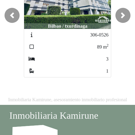
Previous
Next
Bilbao / txurdinaga
Bilbao / Uribarri
306-0526
315-0626
2
2
89
m
95
m
3
3
1
1
Inmobiliaria Kamirune, asesoramiento inmobiliario profesional
Inmobiliaria Kamirune