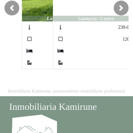
Previous
Next
Santurtzi / Centro
239-0126
2
120
m
3
2
Inmobiliaria Kamirune, asesoramiento inmobiliario profesional
Inmobiliaria Kamirune