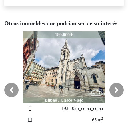
Otros inmuebles que podrían ser de su interés
314-0526
314-0526
314-05
189.000 €
189.000 €
Previous
Next
Bilbao / Casco Viejo
Bilbao / Casco Viejo
193-1025_copia_copia
193-1025_copia
2
2
65
m
65
m